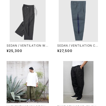
SEDAN / VENTILATION WID
SEDAN / VENTILATION CHI
E SLACKS
NO SLACKS
¥25,300
¥27,500