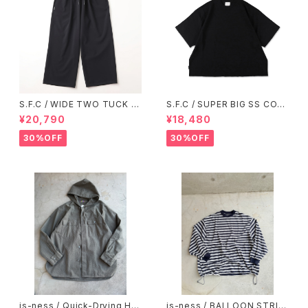
S.F.C / WIDE TWO TUCK B
S.F.C / SUPER BIG SS COT
AGGY PANTS BLACK【SFCF
TON KNIT TEE Black【SFCS
¥20,790
¥18,480
W25P07】
S26KN03】
30%OFF
30%OFF
is-ness / Quick-Drying Ho
is-ness / BALLOON STRIP