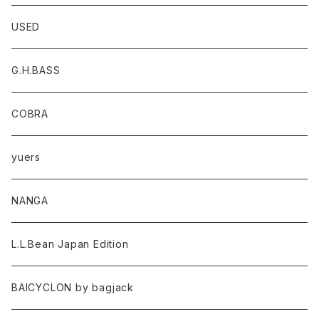
USED
G.H.BASS
COBRA
yuers
NANGA
L.L.Bean Japan Edition
BAICYCLON by bagjack