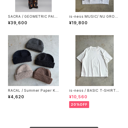
SACRA / GEOMETRIC PAIN
is-ness MUSIC/ NU GROO
TING PANTS
VE SWEATSHIRT
¥39,600
¥19,800
RACAL / Summer Paper Kni
is-ness / BASIC T-SHIRT
t Roll Watch / サマー和紙ニッ
WHITE
¥4,620
¥10,560
トロールワッチ
20%OFF