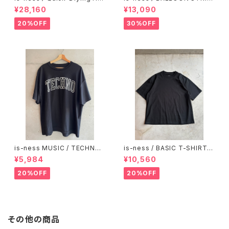
odie Shirt
ES LONG SLEEVE T SHIRT
¥28,160
¥13,090
20%OFF
30%OFF
is-ness MUSIC / TECHNO
is-ness / BASIC T-SHIRT B
T-Shirt
LACK
¥5,984
¥10,560
20%OFF
20%OFF
その他の商品