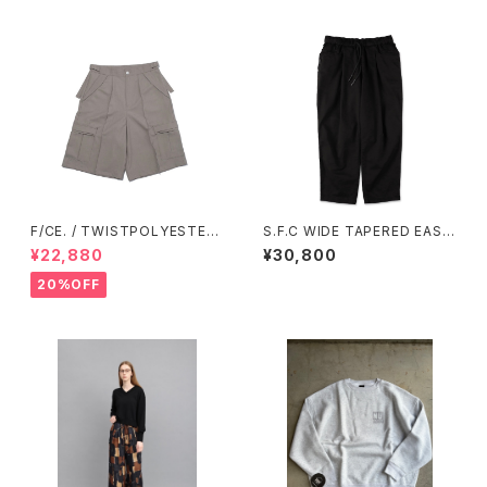
F/CE. / TWISTPOLYESTER
S.F.C WIDE TAPERED EASY
WIDE SHORTS
PANTS Black【SFCSS26P0
¥22,880
¥30,800
4】
20%OFF