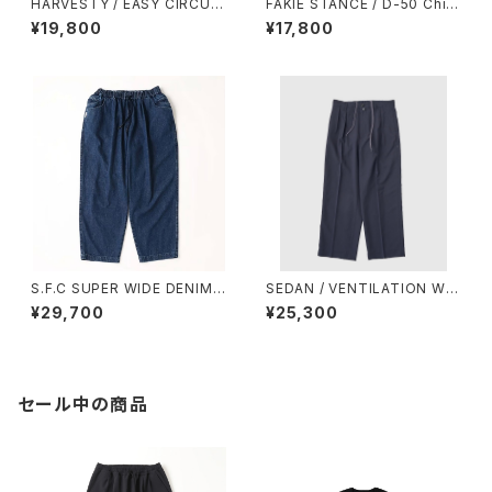
HARVESTY / EASY CIRCUS
FAKIE STANCE / D-50 Chin
PANTS / A11709 -EZ
o BLK
¥19,800
¥17,800
S.F.C SUPER WIDE DENIM P
SEDAN / VENTILATION WID
ANTS Indigo【SFCFW23P0
E SLACKS
¥29,700
¥25,300
6】
セール中の商品