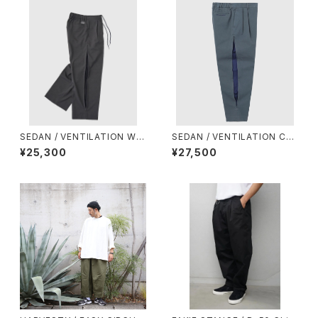
SEDAN / VENTILATION WID
SEDAN / VENTILATION CHI
E SLACKS
NO SLACKS
¥25,300
¥27,500