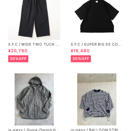
S.F.C / WIDE TWO TUCK B
S.F.C / SUPER BIG SS COT
AGGY PANTS BLACK【SFCF
TON KNIT TEE Black【SFCS
¥20,790
¥18,480
W25P07】
S26KN03】
30%OFF
30%OFF
is-ness / Quick-Drying Ho
is-ness / BALLOON STRIP