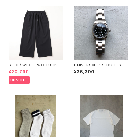
S.F.C / WIDE TWO TUCK B
UNIVERSAL PRODUCTS ×
AGGY PANTS BLACK【SFCF
VAGUE WATCH / BB EX1
¥20,790
¥36,300
W25P07】
30%OFF