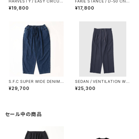
HARVESTY / EASY CIRCUS
FAKIE STANCE / D-50 Chin
PANTS / A11709 -EZ
o BLK
¥19,800
¥17,800
S.F.C SUPER WIDE DENIM P
SEDAN / VENTILATION WID
ANTS Indigo【SFCFW23P0
E SLACKS
¥29,700
¥25,300
6】
セール中の商品