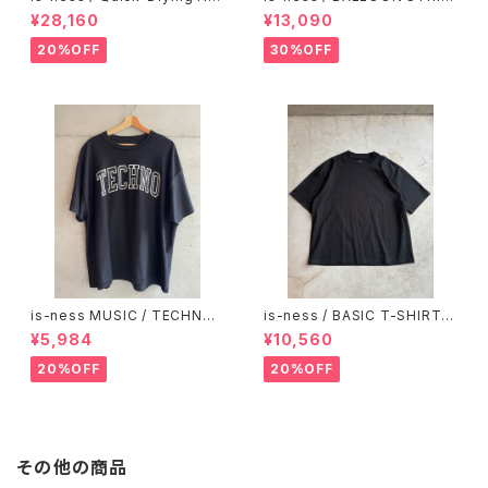
odie Shirt
ES LONG SLEEVE T SHIRT
¥28,160
¥13,090
20%OFF
30%OFF
is-ness MUSIC / TECHNO
is-ness / BASIC T-SHIRT B
T-Shirt
LACK
¥5,984
¥10,560
20%OFF
20%OFF
その他の商品