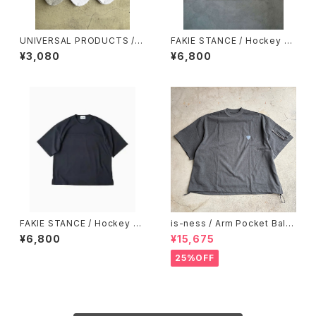
UNIVERSAL PRODUCTS / 3
FAKIE STANCE / Hockey T
P PILE SOCKS
ee WHT
¥3,080
¥6,800
FAKIE STANCE / Hockey T
is-ness / Arm Pocket Ballo
ee BLK
on T-Shirt
¥6,800
¥15,675
25%OFF