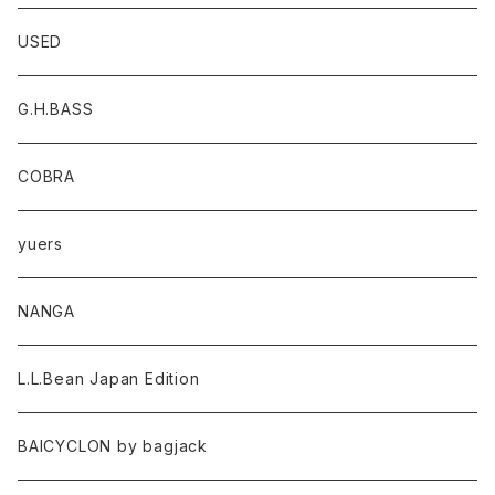
USED
G.H.BASS
COBRA
yuers
NANGA
L.L.Bean Japan Edition
BAICYCLON by bagjack