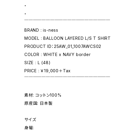
・
・
￣￣￣￣￣￣￣￣￣￣￣￣￣￣￣￣￣￣￣￣
BRAND : is-ness
MODEL : BALLOON LAYERED L/S T SHIRT
PRODUCT ID：25AW_01_1007AWCS02
COLOR : WHITE x NAVY border
SIZE : L (48)
PRICE : ￥19,000＋Tax
￣￣￣￣￣￣￣￣￣￣￣￣￣￣￣￣￣￣￣￣
素材: コットン100%
原産国: 日本製
サイズ
身幅: