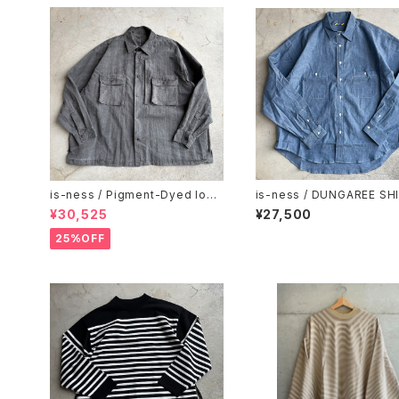
is-ness / Pigment-Dyed long
is-ness / DUNGAREE SH
-Sleeve Shirt
¥30,525
¥27,500
25%OFF