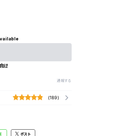
vailable
向け
通報する
(189)
E
ポスト