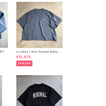
IRT
is-ness / Arm Pocket Balloon
T-Shirt
¥15,675
25%OFF